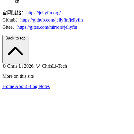
源
官网链接：
https://jellyfin.org/
Github：
https://github.com/jellyfin/jellyfin
Gitee：
https://gitee.com/mirrors/jellyfin
Back to top
© Chris Li 2026.
🚀 ChrisLi-Tech
More on this site
Home
About
Blog
Notes